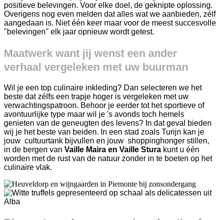
positieve belevingen.
Voor elke doel, de geknipte oplossing.
Overigens nog even melden dat alles wat we aanbieden, zélf
aangedaan is. Niet één keer maar voor de meest succesvolle
"belevingen" elk jaar opnieuw wordt getest.
Maatwerk want jij wenst een ander
verhaal vergeleken met uw buurman
Wil je een top culinaire inkleding? Dan selecteren we het
beste dat zélfs een trapje hoger is vergeleken met uw
verwachtingspatroon. Behoor je eerder tot het sportieve of
avontuurlijke type maar wil je 's avonds toch hemels
genieten van de geneugten des levens? In dat geval bieden
wij je het beste van beiden. In een stad zoals Turijn kan je
jouw cultuurtank bijvullen en jouw shoppinghonger stillen,
in de bergen van
Vaille Maira en Vaille Stura
kunt u één
worden met de rust van de natuur zonder in te boeten op het
culinaire vlak.