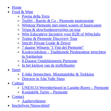
Home
Food & Wine
Poesia della Terra
Truffel - Barolo & Co - Piemonte gastronomie
Wijntour Piemonte met eigen wagen of huurwagen
Vespa & slowfoodproeverijen on tour
Wijn Educatieve Incentive voor B2B of Wijnclubs
Torino & Piemonte Discovery Tour
Strictly Private Guide & Driver
7 daagse Wijnreis "I Vini del Piemonte"
Kookworkshop – Traditionele Piedmontese gerechten
in Agriturism
8-Daagse Ontdekkingreis Piemonte
In het kielzog van de truffelhunter
Sport
E-bike fietstochten, Mountainbike & Trekking
Detoxen in Alta Valle Stura
Cultuur
UNESCO-Werelderfgoed in Langhe-Roero – Piemonte
Koninklijk Turijn – Piemonte
Contact
Aanbevelingen
Inschrijven Nieuwsbrief