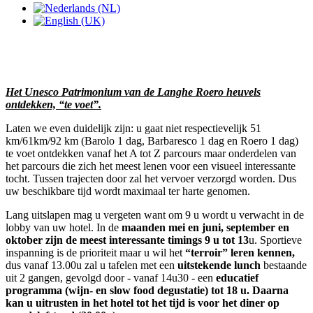
Het Unesco Patrimonium van de Langhe Roero heuvels
ontdekken, “te voet”.
Laten we even duidelijk zijn: u gaat niet respectievelijk 51
km/61km/92 km (Barolo 1 dag, Barbaresco 1 dag en Roero 1 dag)
te voet ontdekken vanaf het A tot Z parcours maar onderdelen van
het parcours die zich het meest lenen voor een visueel interessante
tocht. Tussen trajecten door zal het vervoer verzorgd worden. Dus
uw beschikbare tijd wordt maximaal ter harte genomen.
Lang uitslapen mag u vergeten want om 9 u wordt u verwacht in de
lobby van uw hotel. In de
maanden mei en juni, september en
oktober zijn de meest interessante timings 9 u tot 13
u. Sportieve
inspanning is de prioriteit maar u wil het
“terroir” leren kennen,
dus vanaf 13.00u zal u tafelen met een
uitstekende lunch
bestaande
uit 2 gangen, gevolgd door - vanaf 14u30 - een
educatief
programma (wijn- en slow food degustatie) tot 18 u. Daarna
kan u uitrusten in het hotel tot het tijd is voor het diner op