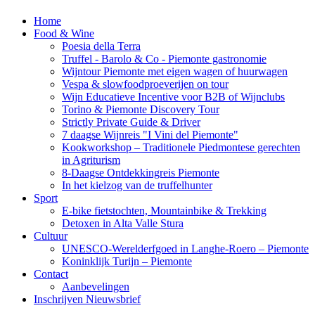
Home
Food & Wine
Poesia della Terra
Truffel - Barolo & Co - Piemonte gastronomie
Wijntour Piemonte met eigen wagen of huurwagen
Vespa & slowfoodproeverijen on tour
Wijn Educatieve Incentive voor B2B of Wijnclubs
Torino & Piemonte Discovery Tour
Strictly Private Guide & Driver
7 daagse Wijnreis "I Vini del Piemonte"
Kookworkshop – Traditionele Piedmontese gerechten
in Agriturism
8-Daagse Ontdekkingreis Piemonte
In het kielzog van de truffelhunter
Sport
E-bike fietstochten, Mountainbike & Trekking
Detoxen in Alta Valle Stura
Cultuur
UNESCO-Werelderfgoed in Langhe-Roero – Piemonte
Koninklijk Turijn – Piemonte
Contact
Aanbevelingen
Inschrijven Nieuwsbrief