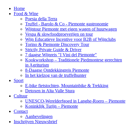
Home
Food & Wine
Poesia della Terra
Truffel - Barolo & Co - Piemonte gastronomie
Wijntour Piemonte met eigen wagen of huurwagen
Vespa & slowfoodproeverijen on tour
Wijn Educatieve Incentive voor B2B of Wijnclubs
Torino & Piemonte Discovery Tour
Strictly Private Guide & Driver
7 daagse Wijnreis "I Vini del Piemonte"
Kookworkshop – Traditionele Piedmontese gerechten
in Agriturism
8-Daagse Ontdekkingreis Piemonte
In het kielzog van de truffelhunter
Sport
E-bike fietstochten, Mountainbike & Trekking
Detoxen in Alta Valle Stura
Cultuur
UNESCO-Werelderfgoed in Langhe-Roero – Piemonte
Koninklijk Turijn – Piemonte
Contact
Aanbevelingen
Inschrijven Nieuwsbrief