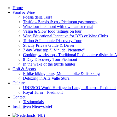
Home
Food & Wine
Poesia della Terra
Truffle - Barolo & co - Piedmont gastronomy
Wine tour Piedmont with own car or rental
Vespa & Slow food tastings on tour
Wine Educational Incentive for B2B or Wine Clubs
Torino & Piemonte Discovery Tour
Strictly Private Guide & Driver
7 day Wine trip "I Vini del Piemonte"
Cooking workshop - Traditional Piedmontese dishes in A
8-Day Discovery Tour Piedmont
In the wake of the truffle hunter
Golf & Sports
E-bike biking tours, Mountainbike & Trekking
Detoxing in Alta Valle Stura
Culture
UNESCO World Heritage in Langhe-Roero – Piedmont
Royal Turin – Piedmont
Contact
Testimonials
Inschrijven Nieuwsbrief