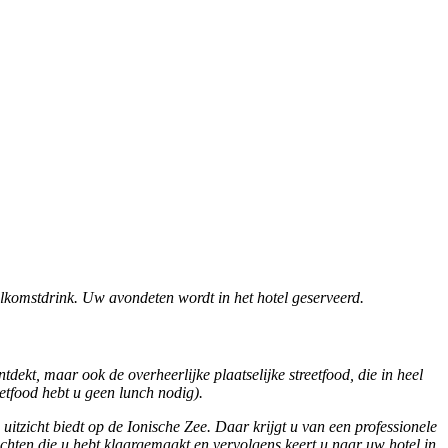
elkomstdrink. Uw avondeten wordt in het hotel geserveerd.
dekt, maar ook de overheerlijke plaatselijke streetfood, die in heel
eetfood hebt u geen lunch nodig).
 uitzicht biedt op de Ionische Zee. Daar krijgt u van een professionele
erechten die u hebt klaargemaakt en vervolgens keert u naar uw hotel in