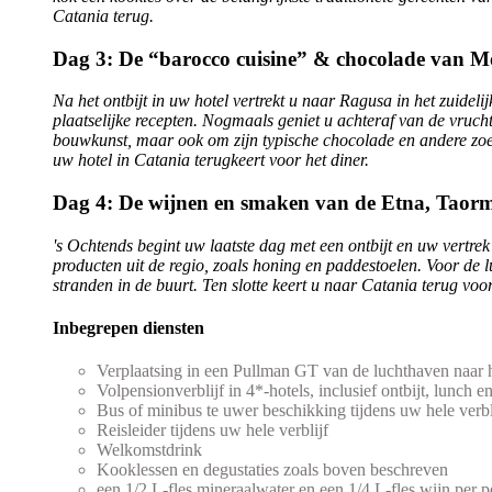
Catania terug.
Dag 3: De “barocco cuisine” & chocolade van M
Na het ontbijt in uw hotel vertrekt u naar Ragusa in het zuid
plaatselijke recepten. Nogmaals geniet u achteraf van de vruch
bouwkunst, maar ook om zijn typische chocolade en andere zoet
uw hotel in Catania terugkeert voor het diner.
Dag 4: De wijnen en smaken van de Etna, Taorm
's Ochtends begint uw laatste dag met een ontbijt en uw vertr
producten uit de regio, zoals honing en paddestoelen. Voor de 
stranden in de buurt. Ten slotte keert u naar Catania terug voor 
Inbegrepen diensten
Verplaatsing in een Pullman GT van de luchthaven naar h
Volpensionverblijf in 4*-hotels, inclusief ontbijt, lunch 
Bus of minibus te uwer beschikking tijdens uw hele verbl
Reisleider tijdens uw hele verblijf
Welkomstdrink
Kooklessen en degustaties zoals boven beschreven
een 1/2 L-fles mineraalwater en een 1/4 L-fles wijn per p