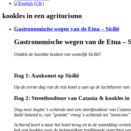
kookles in een agriturismo
Gastronomische wegen van de Etna – Sicilië
Gastronomische wegen van de Etna – Si
Ontdek de barokke keuken van oostelijk Sicilië!
Dag 1: Aankomst op Sicilië
Op de eerste dag van de reis komt u aan op de luchthaven van 
Dag 2: Streetfoodtour van Catania & kookles in
Dag twee begint 's ochtends met een streetfoodtour van Catania,
Italië bekend is, van "granite" vroeg 's ochtends tot "arancino
Achteraf keert u naar het hotel terug en in de namiddag vertrekt
kok een kookles over de belangrijkste traditionele gerechten van