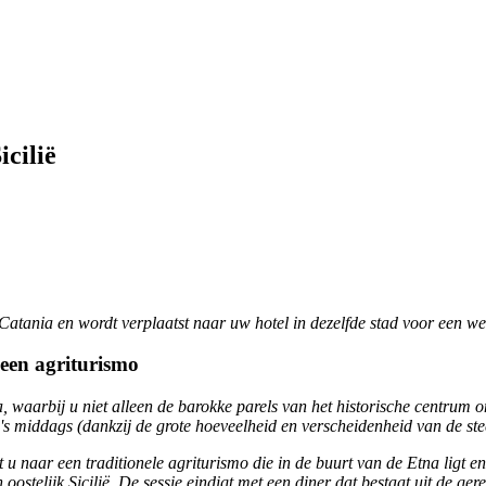
cilië
Catania en wordt verplaatst naar uw hotel in dezelfde stad voor een w
 een agriturismo
 waarbij u niet alleen de barokke parels van het historische centrum ont
" 's middags (dankzij de grote hoeveelheid en verscheidenheid van de st
 u naar een traditionele agriturismo die in de buurt van de Etna ligt en
 oostelijk Sicilië. De sessie eindigt met een diner dat bestaat uit de g