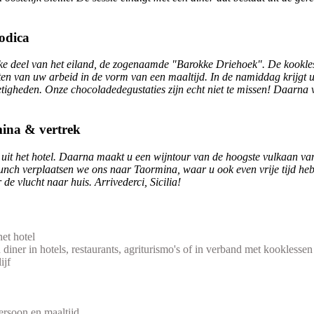
odica
elijke deel van het eiland, de zogenaamde "Barokke Driehoek". De kookl
ten van uw arbeid in de vorm van een maaltijd. In de namiddag krijgt 
igheden. Onze chocoladedegustaties zijn echt niet te missen! Daarna v
ina & vertrek
ek uit het hotel. Daarna maakt u een wijntour van de hoogste vulkaan v
lunch verplaatsen we ons naar Taormina, waar u ook even vrije tijd heb
de vlucht naar huis. Arrivederci, Sicilia!
et hotel
en diner in hotels, restaurants, agriturismo's of in verband met kookless
ijf
ersoon en maaltijd